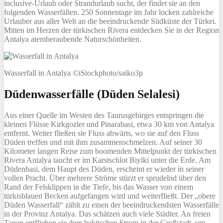
inclusive-Urlaub oder Strandurlaub sucht, der findet sie an den
folgenden Wasserfällen. 250 Sonnentage im Jahr locken zahlreiche
Urlauber aus aller Welt an die beeindruckende Südküste der Türkei.
Mitten im Herzen der türkischen Rivera entdecken Sie in der Region
Antalya atemberaubende Naturschönheiten.
Wasserfall in Antalya ©iStockphoto/saiko3p
Düdenwasserfälle (Düden Selalesi)
Aus einer Quelle im Westen des Taurusgebirges entspringen die
kleinen Flüsse Kirkgozler und Pinarabasi, etwa 30 km von Antalya
entfernt. Weiter fließen sie Fluss abwärts, wo sie auf den Fluss
Düden treffen und mit ihm zusammenschmelzen. Auf seiner 30
Kilometer langen Reise zum boomenden Mittelpunkt der türkischen
Rivera Antalya taucht er im Karstschlot Biyiki unter die Erde. Am
Düdenbasi, dem Haupt des Düden, erscheint er wieder in seiner
vollen Pracht. Über mehrere Ströme stürzt er sprudelnd über den
Rand der Felsklippen in die Tiefe, bis das Wasser von einem
türkisblauen Becken aufgefangen wird und weiterfließt. Der „obere
Düden Wasserfall“ zählt zu einen der beeindruckendsten Wasserfälle
in der Provinz Antalya. Das schätzen auch viele Städter. An freien
Tagen entfliehen sie dem hektischen Strom in der Großstadt, um