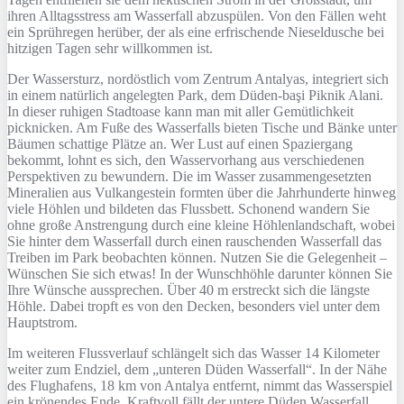
ihren Alltagsstress am Wasserfall abzuspülen. Von den Fällen weht
ein Sprühregen herüber, der als eine erfrischende Nieseldusche bei
hitzigen Tagen sehr willkommen ist.
Der Wassersturz, nordöstlich vom Zentrum Antalyas, integriert sich
in einem natürlich angelegten Park, dem Düden-başi Piknik Alani.
In dieser ruhigen Stadtoase kann man mit aller Gemütlichkeit
picknicken. Am Fuße des Wasserfalls bieten Tische und Bänke unter
Bäumen schattige Plätze an. Wer Lust auf einen Spaziergang
bekommt, lohnt es sich, den Wasservorhang aus verschiedenen
Perspektiven zu bewundern. Die im Wasser zusammengesetzten
Mineralien aus Vulkangestein formten über die Jahrhunderte hinweg
viele Höhlen und bildeten das Flussbett. Schonend wandern Sie
ohne große Anstrengung durch eine kleine Höhlenlandschaft, wobei
Sie hinter dem Wasserfall durch einen rauschenden Wasserfall das
Treiben im Park beobachten können. Nutzen Sie die Gelegenheit –
Wünschen Sie sich etwas! In der Wunschhöhle darunter können Sie
Ihre Wünsche aussprechen. Über 40 m erstreckt sich die längste
Höhle. Dabei tropft es von den Decken, besonders viel unter dem
Hauptstrom.
Im weiteren Flussverlauf schlängelt sich das Wasser 14 Kilometer
weiter zum Endziel, dem „unteren Düden Wasserfall“. In der Nähe
des Flughafens, 18 km von Antalya entfernt, nimmt das Wasserspiel
ein krönendes Ende. Kraftvoll fällt der untere Düden Wasserfall