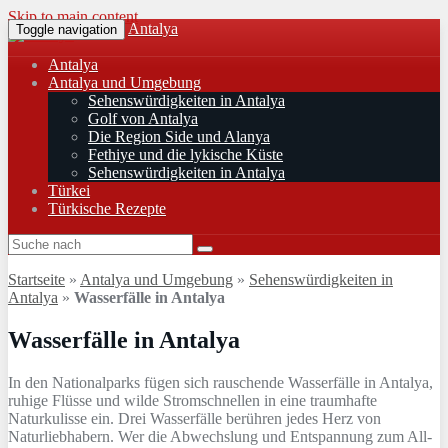
Skip to main content
Antalya
Toggle navigation
Antalya
Antalya und Umgebung
Sehenswürdigkeiten in Antalya
Golf von Antalya
Die Region Side und Alanya
Fethiye und die lykische Küste
Sehenswürdigkeiten in Antalya
Türkei
Türkische Rezepte
Startseite
»
Antalya und Umgebung
»
Sehenswürdigkeiten in
Antalya
»
Wasserfälle in Antalya
Wasserfälle in Antalya
In den Nationalparks fügen sich rauschende Wasserfälle in Antalya,
ruhige Flüsse und wilde Stromschnellen in eine traumhafte
Naturkulisse ein. Drei Wasserfälle berühren jedes Herz von
Naturliebhabern. Wer die Abwechslung und Entspannung zum All-