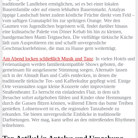
traditionelle Landleben ermöglichen, sei es bei einer lokalen
Bauernfamilie oder auf einem lebhaften Bauernmarkt. Antalyas
üppige Landschaft bietet zudem köstliche Früchte direkt vom Feld –
vom saftigen Granatapfel bis zur spritzigen Orange. Wer den
Gaumen von Jugendlichen begeistern will, findet darüber hinaus
eine kulinarische Palette von Döner Kebab bis hin zu kleinen,
handgemachten Manti-Teigtaschen. Die vielfältige türkische Küche
lädt zum Ausprobieren ein und schafft unvergessliche
Geschmackserlebnisse, die man zu Hause gern weiterträgt.
Am Abend locken schließlich Musik und Tanz
: In vielen Hotels und
Ferienanlagen werden familienkompatible Shows geboten, die
gemeinsam für ausgelassene Stimmung sorgen. Alternativ lassen
sich in der Altstadt Bars und Cafés entdecken, in denen die
traditionelle türkische Tee- und Kaffeekultur gepflegt wird. Einige
Orte veranstalten sogar kleine Konzerte oder improvisierte
Straßentheater. Es herrscht ein einladendes Flair, in dem sich
Besucher sofort aufgehoben fühlen und Kinder ohne Hemmungen
durch die Gassen flitzen können, während Eltern das bunte Treiben
genießen. Lohnenswert ist es, die regionalen Tanzabende zu
erkunden. Sie bieten unvergessliche Einblicke in traditionelle
Darbietungen. Wer mag, kann selbst an den mitreißenden Rhythmen
teilnehmen.