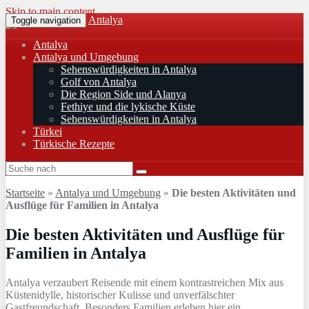
Skip to main content
Antalya
Toggle navigation
Antalya
Antalya und Umgebung
Sehenswürdigkeiten in Antalya
Golf von Antalya
Die Region Side und Alanya
Fethiye und die lykische Küste
Sehenswürdigkeiten in Antalya
Türkei
Türkische Rezepte
Startseite
»
Antalya und Umgebung
»
Die besten Aktivitäten und
Ausflüge für Familien in Antalya
Die besten Aktivitäten und Ausflüge für
Familien in Antalya
Antalya verzaubert Reisende mit einem kontrastreichen Mix aus
Küstenidylle, historischer Kulisse und unverfälschter
Gastfreundschaft. Besonders Familien erleben hier ein