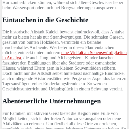
Horizont erblicken können, während sich ältere Geschwister lieber
beim Wassersport oder auch bei Bergwanderungen auspowern.
Eintauchen in die Geschichte
Die historische Altstadt Kaleici beweist eindrucksvoll, dass Antalya
mehr zu bieten hat als nur Strandvergnügen. Die schmalen Gassen,
gesäumt von bunten Holzläden, vermitteln ein beinahe
märchenhaftes Ambiente. Wer tiefer in dieses Flair eintauchen
möchte, entdeckt unter anderem
eine Vielfalt an Sehenswürdigkeiten
in Antalya
, die auch Jung und Alt begeistern. Kinder lauschen
fasziniert den Erzählungen über alte Stadttore oder osmanische
Häuser, während Eltern gern in kleinen Souvenirläden stöbern.
Doch nicht nur die Altstadt selbst hinterlässt nachhaltige Eindrücke,
auch umliegende Historienstätten wie Perge oder Aspendos laden zu
Tagesausflügen voller Entdeckungsfreude ein. So werden
Geschichtsunterricht und Urlaubsglück in einem Schwung vereint.
Abenteuerliche Unternehmungen
Für Familien mit aktivem Geist bietet die Region eine Fülle von
Möglichkeiten, sich in der freien Natur zu verausgaben oder neue
Aktivitäten zu erlernen. Um flexibel all diese Orte zu erreichen,
empfiehlt es sich, einen bequemen fahrbaren Untersatz zu haben. So