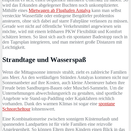
wird das Erkunden abgelegener Buchten noch unkomplizierter.
Mithilfe eines
Mietwagen ab Flughafen Antalya
kann man selbst
versteckte Wasserfälle oder entlegene Bergdörfer problemlos
ansteuern, ohne sich dabei auf starre Fahrpläne verlassen zu müssen.
Gerade wer nicht auf öffentliche Verkehrsmittel angewiesen sein
möchte, wird mit einem leihbaren PKW Flexibilität und Komfort
schätzen lernen. So lässt sich auch ein spontaner Badestopp rasch in
den Tagesplan integrieren, und man meistert große Distanzen mit
Leichtigkeit.
Strandtage und Wasserspaß
Wenn die Mittagssonne intensiv strahlt, zieht es zahlreiche Familien
ans Meer. An den weitläufigen Stränden Antalyas kommen nicht nur
Sonnenanbeter auf ihre Kosten, auch kleine Abenteurer haben ihre
Freude beim Sandburgen-Bauen oder Muschel-Sammeln. Um die
Unternehmungen abwechslungsreich zu gestalten, sind sportliche
Angebote wie Stand-up-Paddling oder Kajakfahren reichlich
vorhanden. Dank des warmen Klimas ist sogar eine
spontane
Schnorcheltour
lohnenswert.
Eine Kombinationsreise zwischen sonnigem Küstenurlaub und
spannenden Landpartien ist für viele Familien eine reizvolle
Angelegenheit. So können Eltern ihren Kindern einen Blick in das