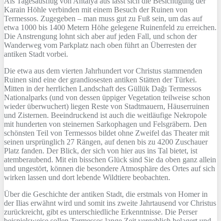
Als Tagesausflug von Antalya aus lässt sich die Besichtigung der
Karain Höhle verbinden mit einem Besuch der Ruinen von
Termessos. Zugegeben – man muss gut zu Fuß sein, um das auf
etwa 1000 bis 1400 Metern Höhe gelegene Ruinenfeld zu erreichen.
Die Anstrengung lohnt sich aber auf jeden Fall, und schon der
Wanderweg vom Parkplatz nach oben führt an Überresten der
antiken Stadt vorbei.
Die etwa aus dem vierten Jahrhundert vor Christus stammenden
Ruinen sind eine der grandiosesten antiken Stätten der Türkei.
Mitten in der herrlichen Landschaft des Güllük Dağı Termessos
Nationalparks (und von dessen üppiger Vegetation teilweise schon
wieder überwuchert) liegen Reste von Stadtmauern, Häuserruinen
und Zisternen. Beeindruckend ist auch die weitläufige Nekropole
mit hunderten von steinernen Sarkophagen und Felsgräbern. Den
schönsten Teil von Termessos bildet ohne Zweifel das Theater mit
seinen ursprünglich 27 Rängen, auf denen bis zu 4200 Zuschauer
Platz fanden. Der Blick, der sich von hier aus ins Tal bietet, ist
atemberaubend. Mit ein bisschen Glück sind Sie da oben ganz allein
und ungestört, können die besondere Atmosphäre des Ortes auf sich
wirken lassen und dort lebende Wildtiere beobachten.
Über die Geschichte der antiken Stadt, die erstmals von Homer in
der Ilias erwähnt wird und somit ins zweite Jahrtausend vor Christus
zurückreicht, gibt es unterschiedliche Erkenntnisse. Die Perser
beispielsweise sollen Termessos lange Zeit vergeblich belagert und