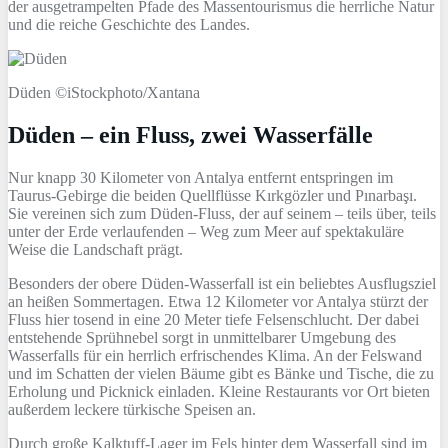
der ausgetrampelten Pfade des Massentourismus die herrliche Natur
und die reiche Geschichte des Landes.
Düden ©iStockphoto/Xantana
Düden – ein Fluss, zwei Wasserfälle
Nur knapp 30 Kilometer von Antalya entfernt entspringen im
Taurus-Gebirge die beiden Quellflüsse Kırkgözler und Pınarbaşı.
Sie vereinen sich zum Düden-Fluss, der auf seinem – teils über, teils
unter der Erde verlaufenden – Weg zum Meer auf spektakuläre
Weise die Landschaft prägt.
Besonders der obere Düden-Wasserfall ist ein beliebtes Ausflugsziel
an heißen Sommertagen. Etwa 12 Kilometer vor Antalya stürzt der
Fluss hier tosend in eine 20 Meter tiefe Felsenschlucht. Der dabei
entstehende Sprühnebel sorgt in unmittelbarer Umgebung des
Wasserfalls für ein herrlich erfrischendes Klima. An der Felswand
und im Schatten der vielen Bäume gibt es Bänke und Tische, die zu
Erholung und Picknick einladen. Kleine Restaurants vor Ort bieten
außerdem leckere türkische Speisen an.
Durch große Kalktuff-Lager im Fels hinter dem Wasserfall sind im