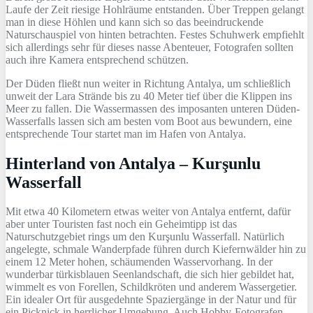
Laufe der Zeit riesige Hohlräume entstanden. Über Treppen gelangt
man in diese Höhlen und kann sich so das beeindruckende
Naturschauspiel von hinten betrachten. Festes Schuhwerk empfiehlt
sich allerdings sehr für dieses nasse Abenteuer, Fotografen sollten
auch ihre Kamera entsprechend schützen.
Der Düden fließt nun weiter in Richtung Antalya, um schließlich
unweit der Lara Strände bis zu 40 Meter tief über die Klippen ins
Meer zu fallen. Die Wassermassen des imposanten unteren Düden-
Wasserfalls lassen sich am besten vom Boot aus bewundern, eine
entsprechende Tour startet man im Hafen von Antalya.
Hinterland von Antalya – Kurşunlu
Wasserfall
Mit etwa 40 Kilometern etwas weiter von Antalya entfernt, dafür
aber unter Touristen fast noch ein Geheimtipp ist das
Naturschutzgebiet rings um den Kurşunlu Wasserfall. Natürlich
angelegte, schmale Wanderpfade führen durch Kiefernwälder hin zu
einem 12 Meter hohen, schäumenden Wasservorhang. In der
wunderbar türkisblauen Seenlandschaft, die sich hier gebildet hat,
wimmelt es von Forellen, Schildkröten und anderem Wassergetier.
Ein idealer Ort für ausgedehnte Spaziergänge in der Natur und für
ein Picknick in herrlicher Umgebung. Auch Hobby-Fotografen