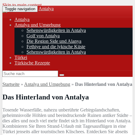
Skip to main content
Antalya
Toggle navigation
Antalya
Antalya und Umgebung
Sehenswürdigkeiten in Antalya
Golf von Antalya
Die Region Side und Alanya
Fethiye und die lykische Küste
Sehenswürdigkeiten in Antalya
Türkei
Türkische Rezepte
Startseite
»
Antalya und Umgebung
»
Das Hinterland von Antalya
Das Hinterland von Antalya
Tosende Wasserfälle, nahezu unberührte Gebirgslandschaften,
geheimnisvolle Höhlen und beeindruckende Ruinen antiker Städte –
dies alles und noch viel mehr findet sich im Hinterland von Antalya.
Kombinieren Sie Ihren Strand-Urlaub mit Tagesausflügen in eine
Türkei jenseits aller touristischen Klischees. Entdecken Sie abseits