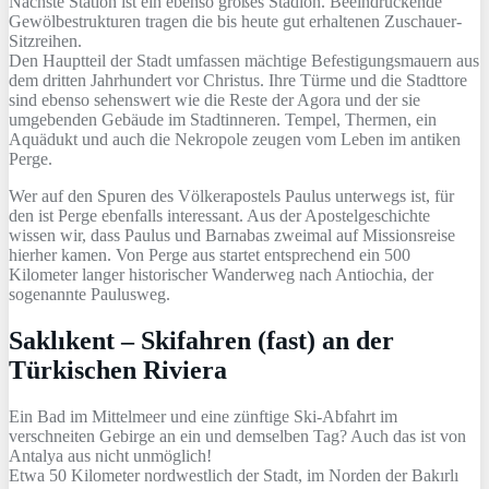
Nächste Station ist ein ebenso großes Stadion. Beeindruckende
Gewölbestrukturen tragen die bis heute gut erhaltenen Zuschauer-
Sitzreihen.
Den Hauptteil der Stadt umfassen mächtige Befestigungsmauern aus
dem dritten Jahrhundert vor Christus. Ihre Türme und die Stadttore
sind ebenso sehenswert wie die Reste der Agora und der sie
umgebenden Gebäude im Stadtinneren. Tempel, Thermen, ein
Aquädukt und auch die Nekropole zeugen vom Leben im antiken
Perge.
Wer auf den Spuren des Völkerapostels Paulus unterwegs ist, für
den ist Perge ebenfalls interessant. Aus der Apostelgeschichte
wissen wir, dass Paulus und Barnabas zweimal auf Missionsreise
hierher kamen. Von Perge aus startet entsprechend ein 500
Kilometer langer historischer Wanderweg nach Antiochia, der
sogenannte Paulusweg.
Saklıkent – Skifahren (fast) an der
Türkischen Riviera
Ein Bad im Mittelmeer und eine zünftige Ski-Abfahrt im
verschneiten Gebirge an ein und demselben Tag? Auch das ist von
Antalya aus nicht unmöglich!
Etwa 50 Kilometer nordwestlich der Stadt, im Norden der Bakırlı