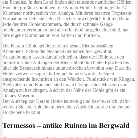
ein Paradies. In dem Land finden sich tausende natürlicher Höhlen.
Eine der größten von ihnen, die Karain Höhle, liegt ungefähr 27
Kilometer nordwestlich von Antalya. Mit ihren bizarren Tropfstein-
Formationen zieht sie jeden Besucher unweigerlich in ihren Bann.
Jede der drei Höhlenkammern, die durch schmale Gänge
miteinander verbunden und alle effektvoll ausgeleuchtet sind, hat
ihre eigene Kombination von Farben und Formen.
Die Karain Höhle gehört zu den ältesten Siedlungsstätten
Anatoliens. Schon die Neandertaler haben hier gewohnt.
Ausgrabungen lassen darauf schließen, dass die Höhle seit den
prähistorischen Anfängen der Menschheit durch alle Epochen bis
über die Bronzezeit hinaus ununterbrochen bewohnt war. Dass die
Höhle zeitweise sogar als Tempel benutzt wurde, belegen
entsprechende Inschriften an den Wänden. Fundstücke wie Klingen,
Pfeilspitzen und Knochen sind im archäologischen Museum von
Antalya zu besichtigen. Auch in der Nähe der Höhle gibt es ein
kleines Museum.
Der Aufstieg zur Karain Höhle ist steinig und beschwerlich, dafür
werden Sie aber mit einem herrlichen Ausblick auf die umliegende
Hochebene belohnt.
Termessos – antike Ruinen im Bergwald