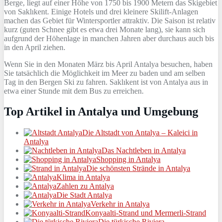
Berge, liegt auf einer Höhe von 1750 bis 1900 Metern das Skigebiet
von Saklıkent. Einige Hotels und drei kleinere Skilift-Anlagen
machen das Gebiet für Wintersportler attraktiv. Die Saison ist relativ
kurz (guten Schnee gibt es etwa drei Monate lang), sie kann sich
aufgrund der Höhenlage in manchen Jahren aber durchaus auch bis
in den April ziehen.
Wenn Sie in den Monaten März bis April Antalya besuchen, haben
Sie tatsächlich die Möglichkeit im Meer zu baden und am selben
Tag in den Bergen Ski zu fahren. Saklıkent ist von Antalya aus in
etwa einer Stunde mit dem Bus zu erreichen.
Top Artikel in Antalya und Umgebung
Die Altstadt von Antalya – Kaleici in
Antalya
Das Nachtleben in Antalya
Shopping in Antalya
Die schönsten Strände in Antalya
Klima in Antalya
Zahlen zu Antalya
Die Stadt Antalya
Verkehr in Antalya
Konyaalti-Strand und Mermerli-Strand
Die türkische Riviera